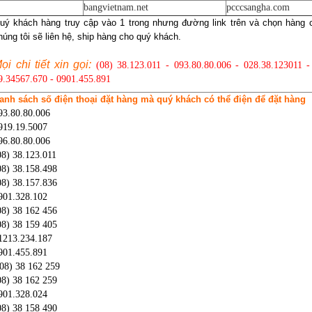
bangvietnam.net
pcccsangha.com
uý khách hàng truy cập vào 1 trong nhưng đường link trên và chọn hàng c
húng tôi sẽ liên hệ, ship hàng cho quý khách.
ọi chi tiết xin gọi:
(08) 38.123.011 - 093.80.80.006 - 028.38.123011 
9.34567.670 - 0901.455.891
anh sách số điện thoại đặt hàng mà quý khách có thể điện để đặt hàng
93.80.80.006
919.19.5007
96.80.80.006
08) 38.123.011
08) 38.158.498
08) 38.157.836
901.328.102
08) 38 162 456
08) 38 159 405
1213.234.187
901.455.891
08) 38 162 259
08) 38 162 259
901.328.024
08) 38 158 490