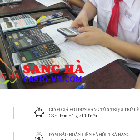
GIẢM GIÁ VỚI ĐƠN HÀNG TỪ 5 TRIỆU TRỞ L
CK% Đơn Hàng >10 Triệu
ĐẢM BẢO HOÀN TIỀN VÀ ĐỔI, TRẢ HÀNG