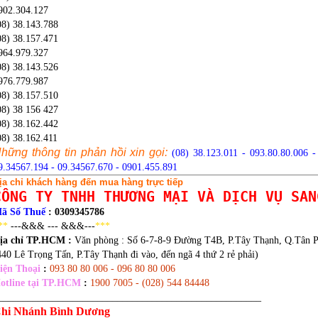
902.304.127
08) 38.143.788
08) 38.157.471
964.979.327
(08) 38.143.526
976.779.987
08) 38.157.510
08) 38 156 427
08) 38.162.442
08) 38.162.411
hững thông tin phản hồi xin gọi:
(08) 38.123.011 - 093.80.80.006 
9.34567.194 - 09.34567.670 - 0901.455.891
ịa chỉ khách hàng đến mua hàng trực tiếp
CÔNG TY TNHH THƯƠNG MẠI VÀ DỊCH VỤ SAN
ã Số Thuế
: 0309345786
**
---&&& --- &&&---
***
ịa chỉ TP.HCM :
Văn phòng :
Số 6-7-8-9 Đường T4B, P.Tây Thạnh, Q.Tân
440 Lê Trọng Tấn, P.Tây Thạnh đi vào, đến ngã 4 thứ 2 rẻ phải)
iện Thoại
:
093 80 80 006 - 096 80 80 006
otline tại TP.HCM
:
1900 7005 - (028) 544 84448
_____________________________________________________
hi Nhánh Bình Dương