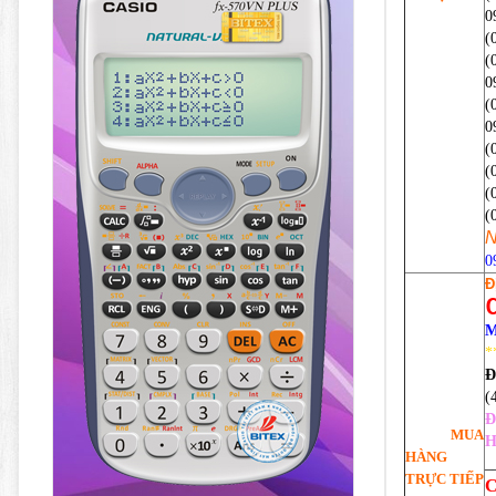
0
(
(
0
​
0
(
(
(
(
N
0
Đ
M
*
Đ
(
Đ
MUA
H
HÀNG
_
TRỰC TIẾP
C