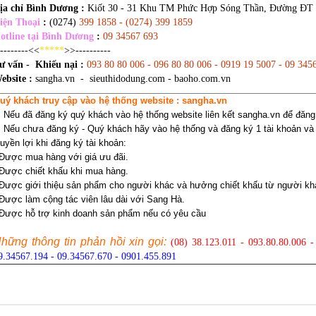
ịa chỉ Bình Dương
:
Kiốt 30 - 31 Khu TM Phức Hợp Sóng Thần, Đường ĐT 
iện Thoại
:
(0274)
399 1858 - (0274) 399 1859
otline tại Bình Dương
:
09 34567 693
---------<<
*****
>>----------
ư vấn - Khiếu nại :
093 80 80 006 - 096 80 80 006 - 0919 19 5007 - 09 345
ebsite :
sangha.vn - sieuthidodung.com - baoho.com.vn
uý khách truy cập vào hệ thống website : sangha.vn
. Nếu đã đăng ký quý khách vào hệ thống website liên kết sangha.vn để đăng
. Nếu chưa đăng ký - Quý khách hãy vào hệ thống và đăng ký 1 tài khoản và
uyền lợi khi đăng ký tài khoản:
 Được mua hàng với giá ưu đãi.
 Được chiết khấu khi mua hàng.
 Được giới thiệu sản phẩm cho người khác và hưởng chiết khấu từ người k
 Được làm cộng tác viên lâu dài với Sang Hà.
 Được hỗ trợ kinh doanh sản phẩm nếu có yêu cầu
hững thông tin phản hồi xin gọi:
(08) 38.123.011 - 093.80.80.006 
9.34567.194 - 09.34567.670 - 0901.455.891