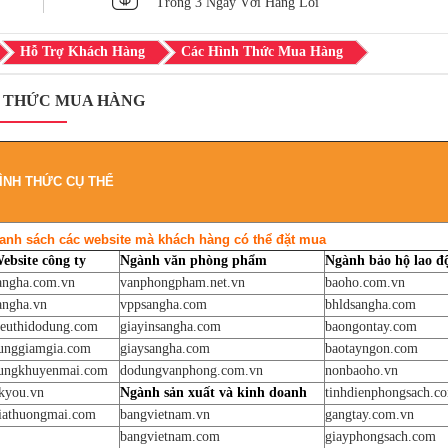
Trong 3 Ngày Với Hàng Lỗi
Hỗ Trợ Khách Hàng
Các Hình Thức Mua Hàng
 THỨC MUA HÀNG
ÌNH THỨC CỤ THỂ
anh sách các website mà khách hàng có thể đặt mua
ebsite công ty
Ngành văn phòng phẩm
Ngành bảo hộ lao đ
angha.com.vn
vanphongpham.net.vn
baoho.com.vn
angha.vn
vppsangha.com
bhldsangha.com
ieuthidodung.com
giayinsangha.com
baongontay.com
unggiamgia.com
giaysangha.com
baotayngon.com
ungkhuyenmai.com
dodungvanphong.com.vn
nonbaoho.vn
kyou.vn
Ngành sản xuất và kinh doanh
tinhdienphongsach.c
iathuongmai.com
bangvietnam.vn
gangtay.com.vn
bangvietnam.com
giayphongsach.com