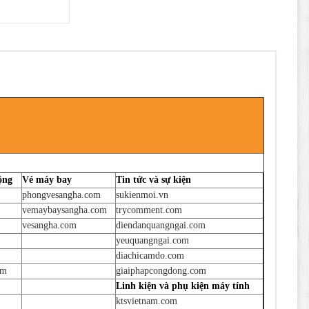
ộng
Vé máy bay
Tin tức và sự kiện
phongvesangha.com
sukienmoi.vn
vemaybaysangha.com
trycomment.com
vesangha.com
diendanquangngai.com
yeuquangngai.com
diachicamdo.com
om
giaiphapcongdong.com
Linh kiện và phụ kiện máy tính
ktsvietnam.com