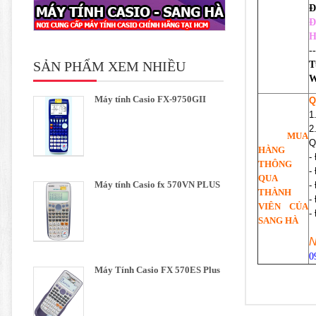
Đ
Đ
H
-
SẢN PHẨM XEM NHIỀU
T
W
Máy tính Casio FX-9750GII
Q
1
2
MUA
Q
HÀNG
-
THÔNG
-
QUA
Máy tính Casio fx 570VN PLUS
-
THÀNH
-
VIÊN CỦA
-
SANG HÀ
N
0
Máy Tính Casio FX 570ES Plus