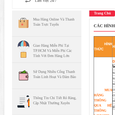
Làm Việc 24/7
Trang Chủ
Mua Hàng Online Và Thanh
Toán Trực Tuyến
CÁC HÌNH
HÌNH
Giao Hàng Miễn Phí Tại
H
THỨC
TP.HCM Và Miễn Phí Các
Tỉnh Với Đơn Hàng Lớn
D
W
Sử Dụng Nhiều Cổng Thanh
s
Toán Linh Hoạt Và Đảm Bảo
s
s
c
MUA
HÀNG
c
Thông Tin Chi Tiết Rỏ Ràng,
THÔNG
o
Cập Nhật Thường Xuyên
QUA HỆ
g
THỐNG