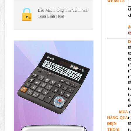
WEBSITE
Q
Bảo Mật Thông Tin Và Thanh
c
Toán Linh Hoạt
M
0
D
0
0
0
(
(
(
0
(
(
0
0
MUA
(
HÀNG QUA
(
ĐIỆN
0
THOẠI
(