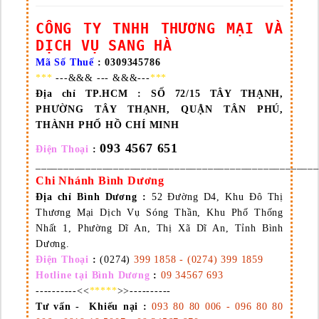
CÔNG TY TNHH THƯƠNG MẠI VÀ
DỊCH VỤ SANG HÀ
Mã Số Thuế
: 0309345786
***
---&&& --- &&&---
***
Địa chỉ TP.HCM :
SỐ 72/15 TÂY THẠNH,
PHƯỜNG TÂY THẠNH, QUẬN TÂN PHÚ,
THÀNH PHỐ HỒ CHÍ MINH
093 4567 651
Điện Thoại
:
___________________________________________________
Chi Nhánh Bình Dương
Địa chỉ Bình Dương
:
52 Đường D4, Khu Đô Thị
Thương Mại Dịch Vụ Sóng Thần, Khu Phố Thống
Nhất 1, Phường Dĩ An, Thị Xã Dĩ An, Tỉnh Bình
Dương.
Điện Thoại
:
(0274)
399 1858 - (0274) 399 1859
Hotline tại Bình Dương
:
09 34567 693
----------<<
*****
>>----------
Tư vấn - Khiếu nại :
093 80 80 006 - 096 80 80