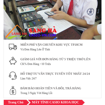
MIỄN PHÍ VẬN CHUYỂN KHU VỰC TP.HCM
Và Đơn Hàng Lớn Ở Tỉnh
GIẢM GIÁ VỚI ĐƠN HÀNG TỪ 5 TRIỆU TRỞ LÊN
CK% Đơn Hàng >10 Triệu
HỖ TRỢ TƯ VẤN TRỰC TUYẾN TỐT NHẤT 24/24
Làm Việc 24/7
ĐẢM BẢO HOÀN TIỀN VÀ ĐỔI, TRẢ HÀNG
Trong 3 Ngày Với Hàng Lỗi
Trang Chủ
MÁY TÍNH CASIO KHOA HỌC