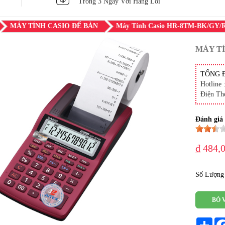
Trong 3 Ngày Với Hàng Lỗi
MÁY TÍNH CASIO ĐỂ BÀN
Máy Tính Casio HR-8TM-BK/GY/
MÁY TÍ
TỔNG 
Hotline 
Điện Th
Đánh giá
₫ 484,
Số Lượng
BỎ 
Sha