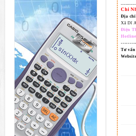
______
Chi N
Địa ch
Xã Dĩ 
Điện T
Hotlin
-------
Tư vấn
Website