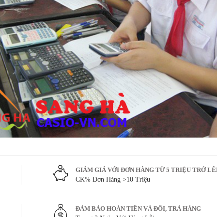
GIẢM GIÁ VỚI ĐƠN HÀNG TỪ 5 TRIỆU TRỞ L
CK% Đơn Hàng >10 Triệu
ĐẢM BẢO HOÀN TIỀN VÀ ĐỔI, TRẢ HÀNG