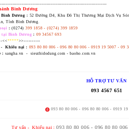
________________________________________________
hánh Bình Dương
ỉ Bình Dương
:
52 Đường D4, Khu Đô Thị Thương Mại Dịch Vụ Són
An, Tỉnh Bình Dương.
hoại
:
(0274)
399 1858 - (0274) 399 1859
e tại Bình Dương
:
09 34567 693
---<<
*****
>>----------
 - Khiếu nại :
093 80 80 006 - 096 80 80 006 - 0919 19 5007 - 09 
 :
sangha.vn - sieuthidodung.com - baoho.com.vn
HỖ TRỢ TƯ VẤN
093 4567 651
093 80 80 006 - 096 80 80 006 - 0919 19
093 80 80 006 - 096 80 80 006
Tư vấn - Khiếu nại :