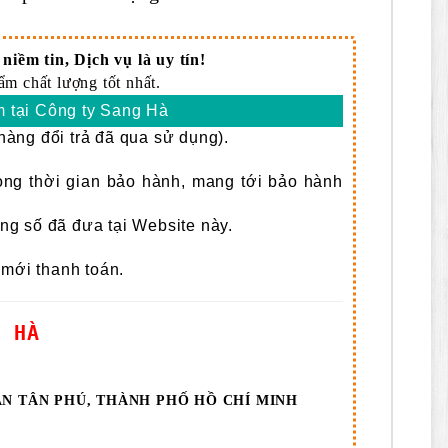
niềm tin, Dịch vụ là uy tín!
m chất lượng tốt nhất.
 tại Công ty Sang Hà
àng đổi trả đã qua sử dụng).
rong thời gian bảo hành, mang tới bảo hành
g số đã đưa tại Website này.
 mới thanh toán.
G HÀ
ẬN TÂN PHÚ, THÀNH PHỐ HỒ CHÍ MINH