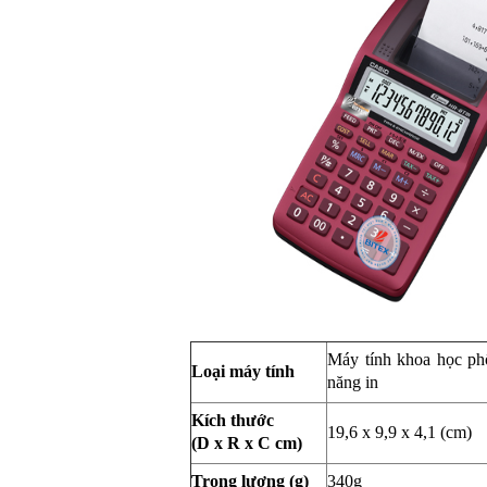
Máy tính khoa học ph
Loại máy tính
năng in
Kích thước
19,6 x 9,9 x 4,1 (cm)
(D x R x C cm)
Trọng lượng (g)
340g