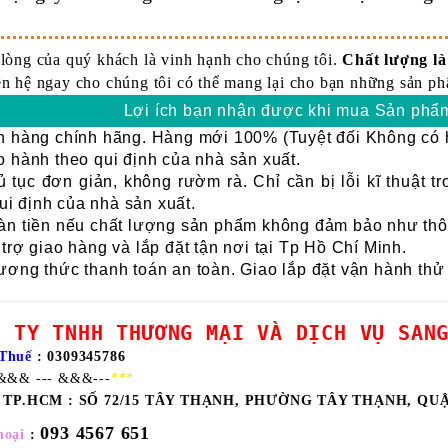
 lòng của quý khách là vinh hạnh cho chúng tôi.
Chất lượng là 
ên hệ ngay cho chúng tôi có thể mang lại cho bạn những sản phẩ
Lợi ích bạn nhận được khi mua Sản phẩm
 hàng chính hãng. Hàng mới 100% (Tuyệt đối Không có h
 hành theo qui định của nhà sản xuất.
 tục đơn giản, không rườm rà. Chỉ cần bị lỗi kĩ thuật t
ui định của nhà sản xuất.
n tiền nếu chất lượng sản phẩm không đảm bảo như thôn
trợ giao hàng và lắp đặt tận nơi tại Tp Hồ Chí Minh.
ơng thức thanh toán an toàn. Giao lắp đặt vận hành thử
G TY TNHH THƯƠNG MẠI VÀ DỊCH VỤ SAN
Thuế
: 0309345786
&&& --- &&&---
***
ỉ TP.HCM :
SỐ 72/15 TÂY THẠNH, PHƯỜNG TÂY THẠNH, QU
093 4567 651
hoại
: