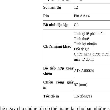
Số hiển thị
12
Pin
Pin AAx4
Bộ nhớ độc lập
Có
Tính tỷ lệ phần trăm
Tính thuế
Tính lợi nhuận
Chức năng khác
Đổi tỷ giá
Chức năng được thực h
máy tự động
Bộ tiếp hợp xoay
AD-A60024
chiều
Chiều rộng giấy
57 (mm)
in
Tốc độ in
1.6 dòng/1s
 hệ ngay cho chúng tôi có thể mang lại cho bạn những s