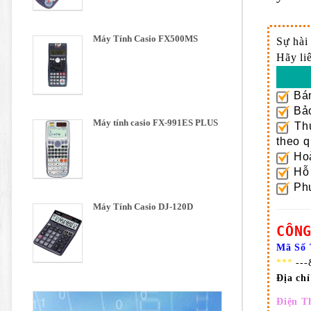
Máy Tính Casio FX500MS
Sự hài
Hãy li
Bán
Bảo
Máy tính casio FX-991ES PLUS
Thủ
theo q
Hoà
Hỗ 
Phư
Máy Tính Casio DJ-120D
CÔN
Mã Số 
***
---
Địa ch
Điện T