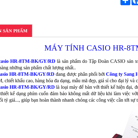
N SẢN PHẨM
MÁY TÍNH CASIO HR-8T
 casio HR-8TM-BK/GY/RD
là sản phẩm do Tập Đoàn CASIO sản xuấ
hàng những sản phẩm chất lượng nhất..
 casio HR-8TM-BK/GY/RD
đang được phân phối bởi
Công ty Sang
, chiết khấu cao, hàng hóa đa dạng, mẫu mã đẹp, giá sỉ cho đại lý và c
 casio HR-8TM-BK/GY/RD
là loại máy để bàn với thiết kế hiện đại, 
thiết kế dạng phím cuốn đảm bảo không mất dữ liệu khi làm việc với 
đổi tỷ giá..., giúp bạn hoàn thành nhanh chóng các công việc cần tới sự 