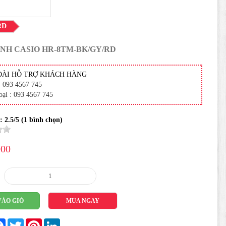
RD
NH CASIO HR-8TM-BK/GY/RD
ĐÀI HỖ TRỢ KHÁCH HÀNG
: 093 4567 745
oại : 093 4567 745
 :
2.5
/5 (
1
bình chọn)
000
VÀO GIỎ
MUA NGAY
re
Facebook
Twitter
Pinterest
LinkedIn