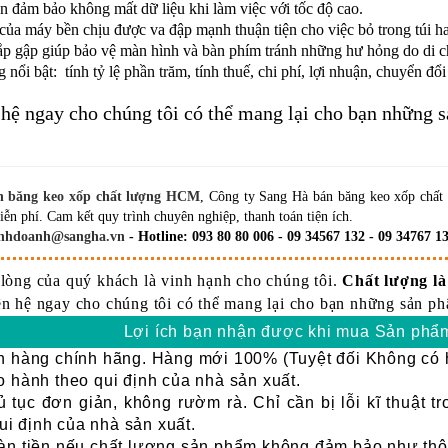
 đảm bảo không mất dữ liệu khi làm việc với tốc độ cao.
của máy bền chịu được va đập mạnh thuận tiện cho việc bỏ trong túi ha
ắp gập giúp bảo vệ màn hình và bàn phím tránh những hư hỏng do di c
 nổi bật: tính tỷ lệ phần trăm, tính thuế, chi phí, lợi nhuận, chuyển đổi
 hệ ngay cho chúng tôi có thể mang lại cho bạn những s
n băng keo xốp chất lượng HCM
, Công ty Sang Hà bán băng keo xốp chất 
ễn phí. Cam kết quy trình chuyên nghiệp, thanh toán tiện ích.
nhdoanh@sangha.vn
- Hotline: 093 80 80 006 - 09 34567 132 - 09 34767 13
 lòng của quý khách là vinh hạnh cho chúng tôi.
Chất lượng là 
ên hệ ngay cho chúng tôi có thể mang lại cho bạn những sản phẩ
Lợi ích bạn nhận được khi mua Sản phẩm
 hàng chính hãng. Hàng mới 100% (Tuyệt đối Không có h
 hành theo qui định của nhà sản xuất.
 tục đơn giản, không rườm rà. Chỉ cần bị lỗi kĩ thuật t
ui định của nhà sản xuất.
n tiền nếu chất lượng sản phẩm không đảm bảo như thôn