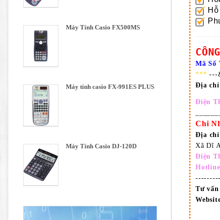
Hỗ 
Phư
Máy Tính Casio FX500MS
CÔN
Mã Số 
***
---
Địa ch
Máy tính casio FX-991ES PLUS
Điện T
______
Chi N
Địa ch
Xã Dĩ 
Máy Tính Casio DJ-120D
Điện T
Hotlin
-------
Tư vấn
Website