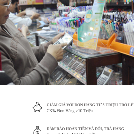
GIẢM GIÁ VỚI ĐƠN HÀNG TỪ 5 TRIỆU TRỞ L
CK% Đơn Hàng >10 Triệu
ĐẢM BẢO HOÀN TIỀN VÀ ĐỔI, TRẢ HÀNG