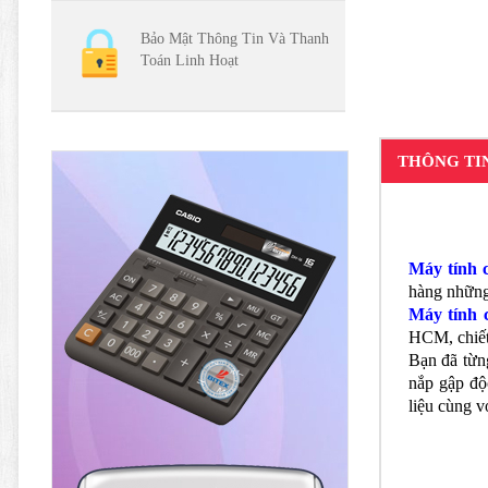
Bảo Mật Thông Tin Và Thanh
Toán Linh Hoạt
THÔNG TI
Máy tính 
hàng những
Máy tính 
HCM, chiết 
Bạn đã từng
nắp gập độ
liệu cùng v