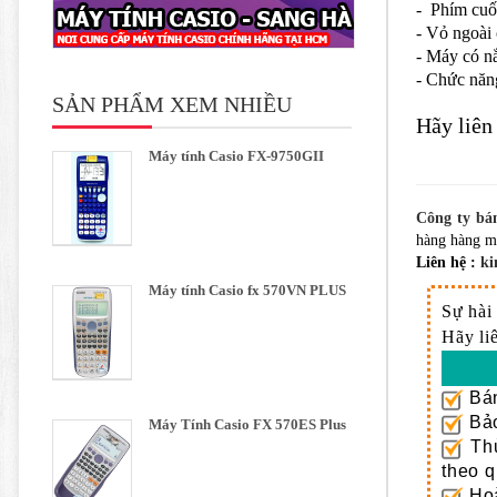
- Phím cuốn
- Vỏ ngoài 
- Máy có n
- Chức năng
SẢN PHẨM XEM NHIỀU
Hãy liên
Máy tính Casio FX-9750GII
Công ty bá
hàng hàng mi
Liên hệ :
ki
Máy tính Casio fx 570VN PLUS
Sự hài
Hãy li
Bán
Bảo
Máy Tính Casio FX 570ES Plus
Thủ
theo q
Hoà