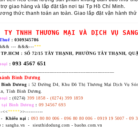
trợ giao hàng và lắp đặt tận nơi tại Tp Hồ Chí Minh.
ơng thức thanh toán an toàn. Giao lắp đặt vận hành thử
G TY TNHH THƯƠNG MẠI VÀ DỊCH VỤ SAN
Thuế
: 0309345786
&&& --- &&&---
***
ỉ TP.HCM :
SỐ 72/15 TÂY THẠNH, PHƯỜNG TÂY THẠNH, QU
093 4567 651
hoại
:
________________________________________________
hánh Bình Dương
ỉ Bình Dương
:
52 Đường D4, Khu Đô Thị Thương Mại Dịch Vụ Són
An, Tỉnh Bình Dương.
hoại
:
(0274)
399 1858 - (0274) 399 1859
e tại Bình Dương
:
09 34567 693
---<<
*****
>>----------
 - Khiếu nại :
093 80 80 006 - 096 80 80 006 - 0919 19 5007 - 09 
 :
sangha.vn - sieuthidodung.com - baoho.com.vn