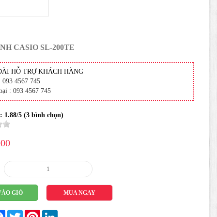
NH CASIO SL-200TE
ĐÀI HỖ TRỢ KHÁCH HÀNG
: 093 4567 745
oại : 093 4567 745
 :
1.88
/5 (
3
bình chọn)
000
VÀO GIỎ
MUA NGAY
re
Facebook
Twitter
Pinterest
LinkedIn