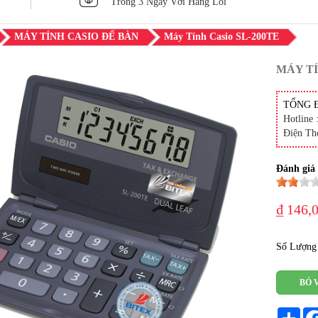
Trong 3 Ngày Với Hàng Lỗi
MÁY TÍNH CASIO ĐỂ BÀN
Máy Tính Casio SL-200TE
MÁY TÍ
TỔNG 
Hotline 
Điện Th
Đánh giá
₫ 146,
Số Lượng
BỎ 
Sha