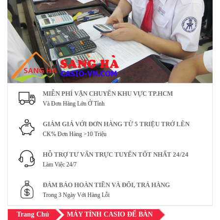
MIỄN PHÍ VẬN CHUYỂN KHU VỰC TP.HCM
Và Đơn Hàng Lớn Ở Tỉnh
GIẢM GIÁ VỚI ĐƠN HÀNG TỪ 5 TRIỆU TRỞ LÊN
CK% Đơn Hàng >10 Triệu
HỖ TRỢ TƯ VẤN TRỰC TUYẾN TỐT NHẤT 24/24
Làm Việc 24/7
ĐẢM BẢO HOÀN TIỀN VÀ ĐỔI, TRẢ HÀNG
Trong 3 Ngày Với Hàng Lỗi
Trang Chủ
MÁY TÍNH CASIO ĐỂ BÀN