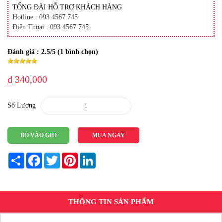
TỔNG ĐÀI HỖ TRỢ KHÁCH HÀNG
Hotline : 093 4567 745
Điện Thoại : 093 4567 745
Đánh giá :
2.5
/5 (
1
bình chọn)
₫ 340,000
Số Lượng
BỎ VÀO GIỎ
MUA NGAY
Share
Facebook
Twitter
Pinterest
LinkedIn
THÔNG TIN SẢN PHẨM