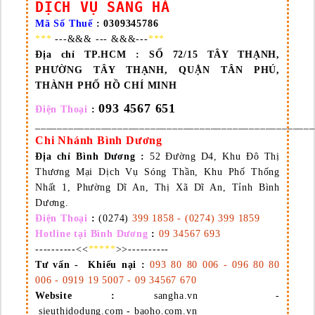
DỊCH VỤ SANG HÀ
Mã Số Thuế
: 0309345786
***
---&&& --- &&&---
***
Địa chỉ TP.HCM :
SỐ 72/15 TÂY THẠNH,
PHƯỜNG TÂY THẠNH, QUẬN TÂN PHÚ,
THÀNH PHỐ HỒ CHÍ MINH
093 4567 651
Điện Thoại
:
___________________________________________________
Chi Nhánh Bình Dương
Địa chỉ Bình Dương
:
52 Đường D4, Khu Đô Thị
Thương Mại Dịch Vụ Sóng Thần, Khu Phố Thống
Nhất 1, Phường Dĩ An, Thị Xã Dĩ An, Tỉnh Bình
Dương.
Điện Thoại
:
(0274)
399 1858 - (0274) 399 1859
Hotline tại Bình Dương
:
09 34567 693
----------<<
*****
>>----------
Tư vấn - Khiếu nại :
093 80 80 006 - 096 80 80
006 - 0919 19 5007 - 09 34567 670
Website :
sangha.vn -
sieuthidodung.com - baoho.com.vn