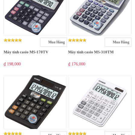
Mua Hàng
Mua Hàng
Máy tính casio MS-170TV
Mày tính casio MS-310TM
₫ 198,000
₫ 176,000